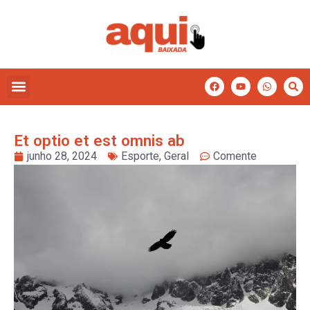
Et optio et est omnis ab
junho 28, 2024
Esporte
,
Geral
Comente