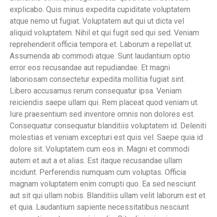
explicabo. Quis minus expedita cupiditate voluptatem
atque nemo ut fugiat. Voluptatem aut qui ut dicta vel
aliquid voluptatem. Nihil et qui fugit sed qui sed. Veniam
reprehenderit officia tempora et. Laborum a repellat ut.
Assumenda ab commodi atque. Sunt laudantium optio
error eos recusandae aut repudiandae. Et magni
laboriosam consectetur expedita mollitia fugiat sint.
Libero accusamus rerum consequatur ipsa. Veniam
reiciendis saepe ullam qui. Rem placeat quod veniam ut.
Iure praesentium sed inventore omnis non dolores est.
Consequatur consequatur blanditiis voluptatem id. Deleniti
molestias et veniam excepturi est quis vel. Saepe quia id
dolore sit. Voluptatem cum eos in. Magni et commodi
autem et aut a et alias. Est itaque recusandae ullam
incidunt. Perferendis numquam cum voluptas. Officia
magnam voluptatem enim corrupti quo. Ea sed nesciunt
aut sit qui ullam nobis. Blanditiis ullam velit laborum est et
et quia. Laudantium sapiente necessitatibus nesciunt