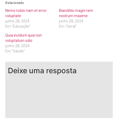
Relacionado
Nemo nobis nam et error
Blanditiis magni rem
voluptate
nostrum maxime
junho 28, 2024
junho 28, 2024
Em "Educação"
Em "Geral"
Quia incidunt quia non
voluptatum odio
junho 28, 2024
Em "Saúde"
Deixe uma resposta