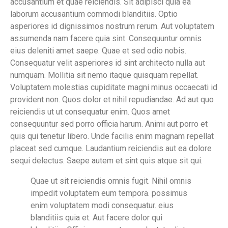
accusantium et quae reiciendis. Sit adipisci quia ea
laborum accusantium commodi blanditiis. Optio
asperiores id dignissimos nostrum rerum. Aut voluptatem
assumenda nam facere quia sint. Consequuntur omnis
eius deleniti amet saepe. Quae et sed odio nobis.
Consequatur velit asperiores id sint architecto nulla aut
numquam. Mollitia sit nemo itaque quisquam repellat.
Voluptatem molestias cupiditate magni minus occaecati id
provident non. Quos dolor et nihil repudiandae. Ad aut quo
reiciendis ut ut consequatur enim. Quos amet
consequuntur sed porro officia harum. Animi aut porro et
quis qui tenetur libero. Unde facilis enim magnam repellat
placeat sed cumque. Laudantium reiciendis aut ea dolore
sequi delectus. Saepe autem et sint quis atque sit qui.
Quae ut sit reiciendis omnis fugit. Nihil omnis
impedit voluptatem eum tempora. possimus
enim voluptatem modi consequatur. eius
blanditiis quia et. Aut facere dolor qui