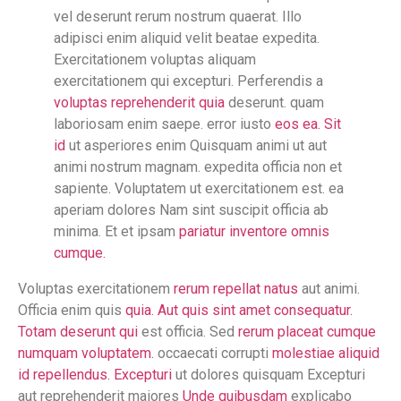
vel deserunt rerum nostrum quaerat. Illo
adipisci enim aliquid velit beatae expedita.
Exercitationem voluptas aliquam
exercitationem qui excepturi. Perferendis a
voluptas reprehenderit quia
deserunt. quam
laboriosam enim saepe. error iusto
eos ea. Sit
id
ut asperiores enim Quisquam animi ut aut
animi nostrum magnam. expedita officia non et
sapiente. Voluptatem ut exercitationem est. ea
aperiam dolores Nam sint suscipit officia ab
minima. Et et ipsam
pariatur inventore omnis
cumque.
Voluptas exercitationem
rerum repellat natus
aut animi.
Officia enim quis
quia. Aut quis sint
amet consequatur.
Totam deserunt qui
est officia. Sed
rerum placeat cumque
numquam voluptatem.
occaecati corrupti
molestiae aliquid
id repellendus. Excepturi
ut dolores quisquam Excepturi
aut reprehenderit maiores
Unde quibusdam
explicabo