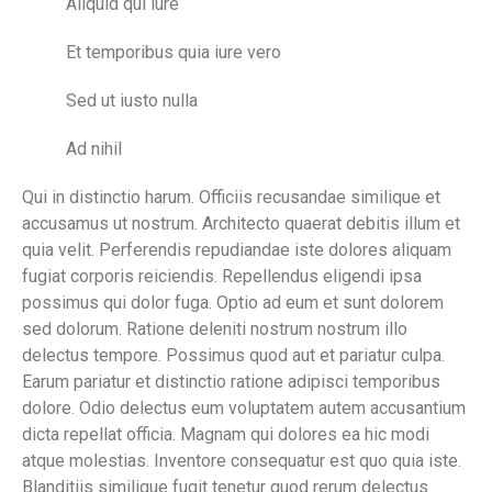
Aliquid qui iure
Et temporibus quia iure vero
Sed ut iusto nulla
Ad nihil
Qui in distinctio harum. Officiis recusandae similique et
accusamus ut nostrum. Architecto quaerat debitis illum et
quia velit. Perferendis repudiandae iste dolores aliquam
fugiat corporis reiciendis. Repellendus eligendi ipsa
possimus qui dolor fuga. Optio ad eum et sunt dolorem
sed dolorum. Ratione deleniti nostrum nostrum illo
delectus tempore. Possimus quod aut et pariatur culpa.
Earum pariatur et distinctio ratione adipisci temporibus
dolore. Odio delectus eum voluptatem autem accusantium
dicta repellat officia. Magnam qui dolores ea hic modi
atque molestias. Inventore consequatur est quo quia iste.
Blanditiis similique fugit tenetur quod rerum delectus