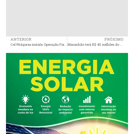
ANTERIOR
PRÓXIMO
Cel Pitágoras instala Operação Força Total na Baixada Maranhense
Maranhão terá R$ 45 milhões do Fundo Amazônia para o combate a incêndios