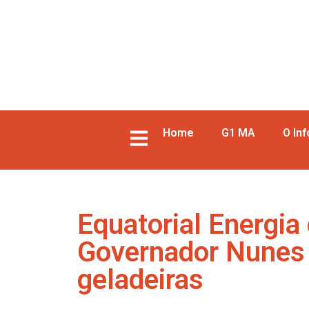
Home
G1 MA
O In
Equatorial Energia 
Governador Nunes F
geladeiras