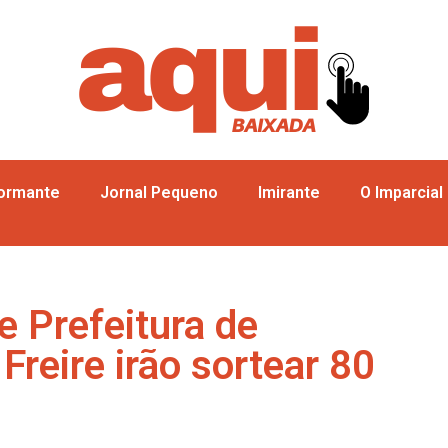
formante
Jornal Pequeno
Imirante
O Imparcial
e Prefeitura de
reire irão sortear 80