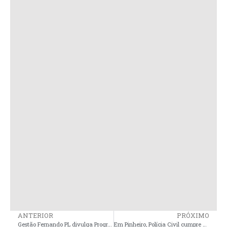
ANTERIOR
PRÓXIMO
Gestão Fernando PL divulga Programação Oficial do Carnaval de Governador Nunes Freire que promete ser um dos melhores da região
Em Pinheiro, Polícia Civil cumpre mandados judiciais e prende sete pessoas em investigação de tráfico de drogas na região