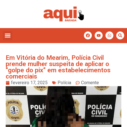
Em Vitória do Mearim, Polícia Civil
prende mulher suspeita de aplicar o
“golpe do pix” em estabelecimentos
comerciais
fevereiro 17, 2025
Polícia
Comente