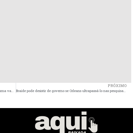
PRÓXIMO
A baixada precisa de voz em Brasília, não descarto disputar uma vaga de deputado federal diz Luciano Genésio
Braide pode desistir de governo se Orleans ultrapassá-lo nas pesquisas até dezembro