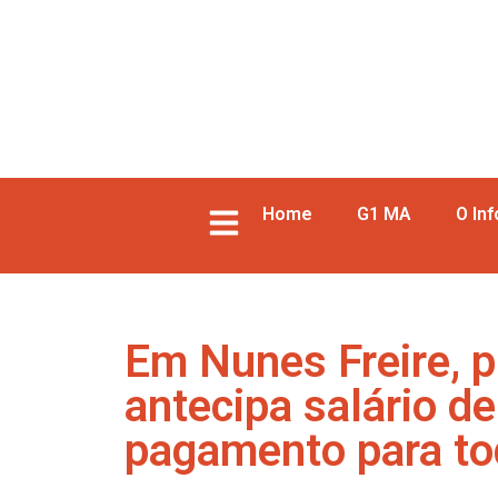
Home
G1 MA
O In
Em Nunes Freire, p
antecipa salário de
pagamento para to