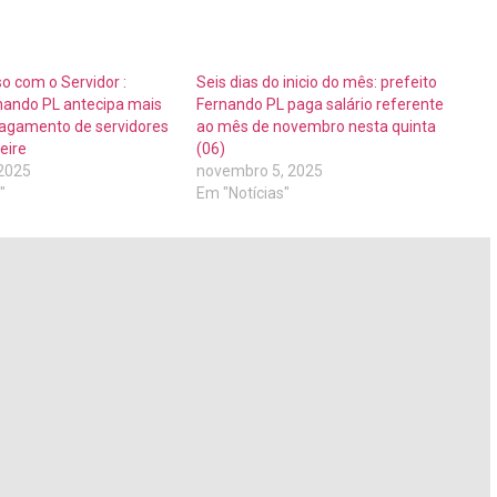
 com o Servidor :
Seis dias do inicio do mês: prefeito
rnando PL antecipa mais
Fernando PL paga salário referente
agamento de servidores
ao mês de novembro nesta quinta
eire
(06)
 2025
novembro 5, 2025
"
Em "Notícias"