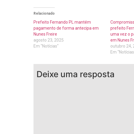
Relacionado
Prefeito Fernando PL mantém
Compromisso
pagamento de forma antecipa em
prefeito Fe
Nunes Freire
uma vez o p
agosto 23, 2025
em Nunes Fr
Em "Notícias"
outubro 24,
Em "Notícias
Deixe uma resposta