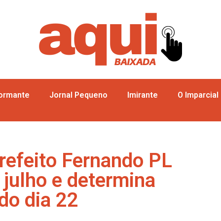
formante
Jornal Pequeno
Imirante
O Imparcial
refeito Fernando PL
 julho e determina
do dia 22