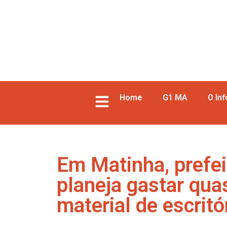
Home
G1 MA
O In
Em Matinha, prefei
planeja gastar qu
material de escritó