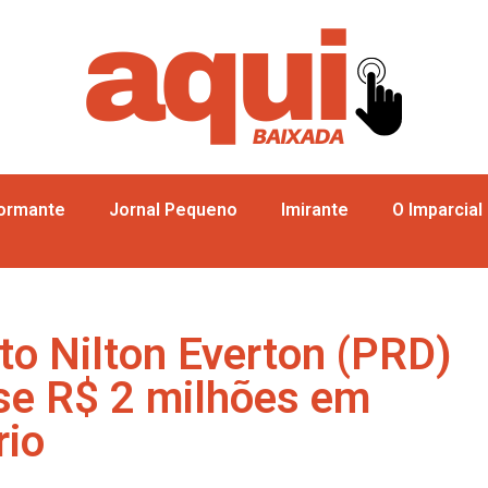
formante
Jornal Pequeno
Imirante
O Imparcial
to Nilton Everton (PRD)
ase R$ 2 milhões em
rio