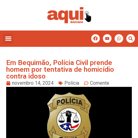
Em Bequimão, Polícia Civil prende
homem por tentativa de homicídio
contra idoso
novembro 14, 2024
Polícia
Comente