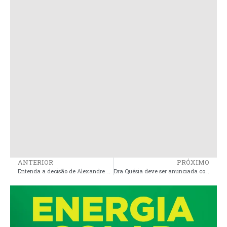
ANTERIOR
PRÓXIMO
Entenda a decisão de Alexandre Moraes que rejeitou ação contra Brandão por nepotismo
Dra Quésia deve ser anunciada como pré-candidata a vice-prefeita ao lado do Dr Kaio Hortegal em Pinheiro