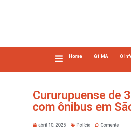
Home
G1 MA
O In
Cururupuense de 30
com ônibus em São
abril 10, 2025
Polícia
Comente