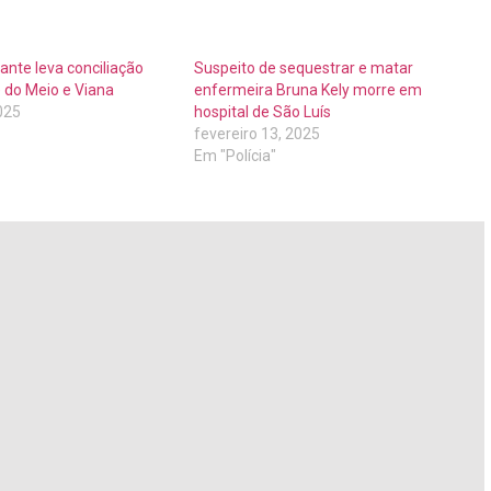
rante leva conciliação
Suspeito de sequestrar e matar
 do Meio e Viana
enfermeira Bruna Kely morre em
025
hospital de São Luís
fevereiro 13, 2025
Em "Polícia"