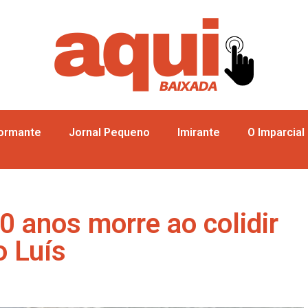
formante
Jornal Pequeno
Imirante
O Imparcial
 anos morre ao colidir
 Luís