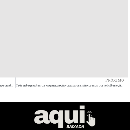
PRÓXIMO
MAC empata com Pinheiro e IAPE vence o Moto Club no Campeonato Maranhense
Três integrantes de organização criminosa são presos por adulteração de motocicletas no interior do Maranhão