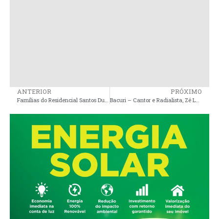
ANTERIOR
PRÓXIMO
Famílias do Residencial Santos Dumont conquistam suspensão da ordem de despejo em São Luís
Bacuri – Cantor e Radialista, Zé Lucas, morre após naufrágio de canoa no Litoral Maranhense