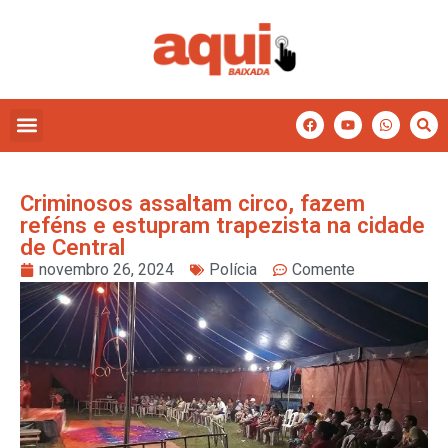
Criminosos assaltam circo, fazem
reféns e estupram trapezista na cidade
de Central
novembro 26, 2024
Polícia
Comente