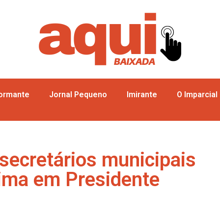
formante
Jornal Pequeno
Imirante
O Imparcial
secretários municipais
Lima em Presidente