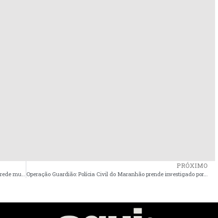
PRÓXIMO
Prefeitura Nunes Freire entrega kits escolares para alunos da rede municipal de ensino
Operação Guardião: Polícia Civil do Maranhão prende investigado por homicídio em Vitória do Mearim