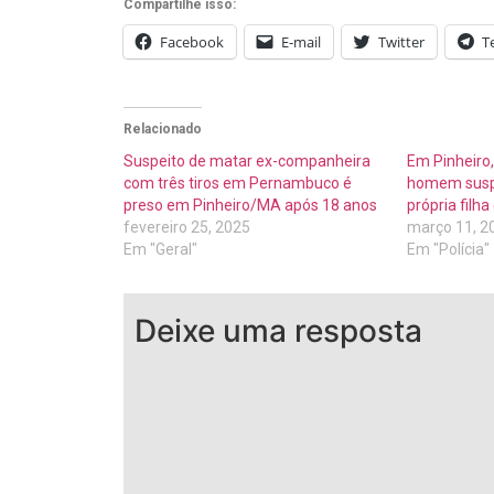
Compartilhe isso:
Facebook
E-mail
Twitter
T
Relacionado
Suspeito de matar ex-companheira
Em Pinheiro, 
com três tiros em Pernambuco é
homem suspe
preso em Pinheiro/MA após 18 anos
própria filha
fevereiro 25, 2025
março 11, 2
Em "Geral"
Em "Polícia"
Deixe uma resposta