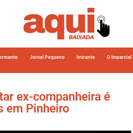
formante
Jornal Pequeno
Imirante
O Imparcial
ar ex-companheira é
s em Pinheiro