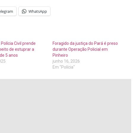
elegram
WhatsApp
Polícia Civil prende
Foragido da justiça do Pará é preso
ito de estuprar a
durante Operação Policial em
 de 5 anos
Pinheiro
025
junho 16, 2026
Em "Polícia"