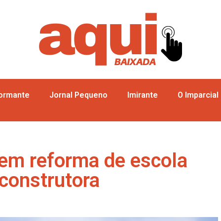
formante
Jornal Pequeno
Imirante
O Imparcial
 em reforma de escola
construtora