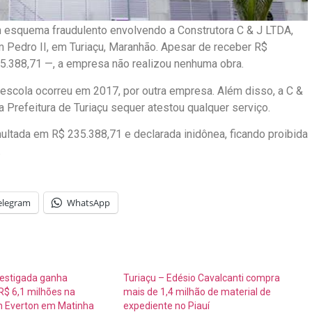
m esquema fraudulento envolvendo a Construtora C & J LTDA,
m Pedro II, em Turiaçu, Maranhão. Apesar de receber R$
5.388,71 —, a empresa não realizou nenhuma obra.
escola ocorreu em 2017, por outra empresa. Além disso, a C &
a Prefeitura de Turiaçu sequer atestou qualquer serviço.
 multada em R$ 235.388,71 e declarada inidônea, ficando proibida
.
elegram
WhatsApp
estigada ganha
Turiaçu – Edésio Cavalcanti compra
R$ 6,1 milhões na
mais de 1,4 milhão de material de
on Everton em Matinha
expediente no Piauí