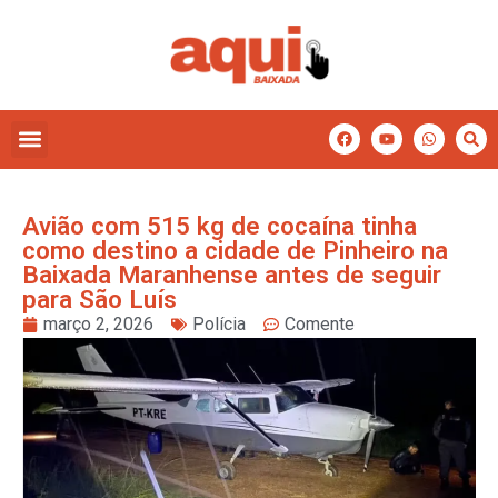
Avião com 515 kg de cocaína tinha
como destino a cidade de Pinheiro na
Baixada Maranhense antes de seguir
para São Luís
março 2, 2026
Polícia
Comente