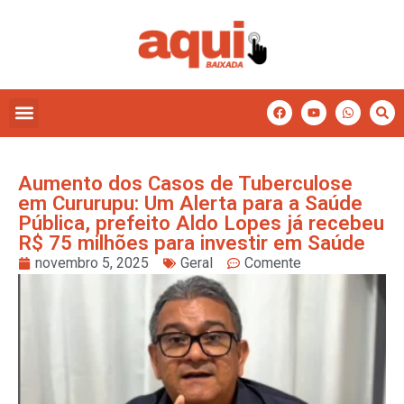
Aumento dos Casos de Tuberculose
em Cururupu: Um Alerta para a Saúde
Pública, prefeito Aldo Lopes já recebeu
R$ 75 milhões para investir em Saúde
novembro 5, 2025
Geral
Comente