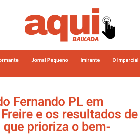
formante
Jornal Pequeno
Imirante
O Imparcial
 do Fernando PL em
reire e os resultados de
que prioriza o bem-
o