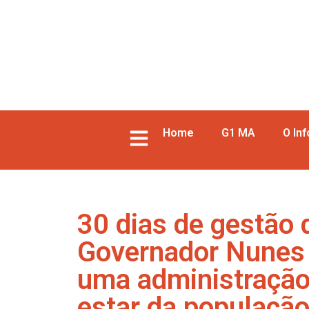
Home
G1 MA
O In
30 dias de gestão
Governador Nunes F
uma administração 
estar da populaçã