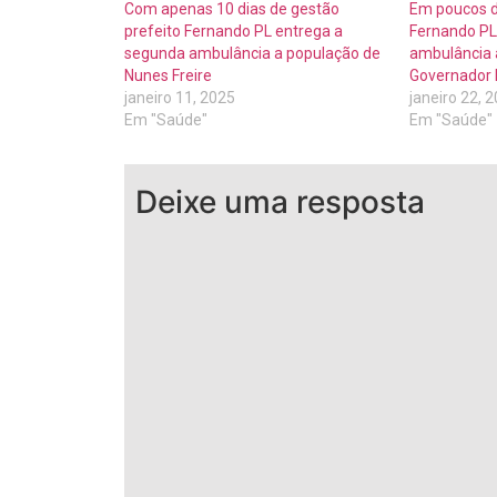
Com apenas 10 dias de gestão
Em poucos di
prefeito Fernando PL entrega a
Fernando PL 
segunda ambulância a população de
ambulância 
Nunes Freire
Governador 
janeiro 11, 2025
janeiro 22, 
Em "Saúde"
Em "Saúde"
Deixe uma resposta