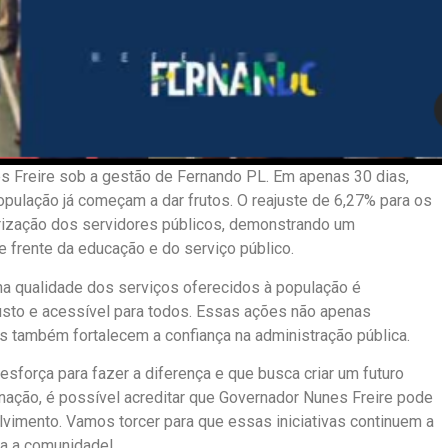
 Freire sob a gestão de Fernando PL. Em apenas 30 dias,
opulação já começam a dar frutos. O reajuste de 6,27% para os
rização dos servidores públicos, demonstrando um
 frente da educação e do serviço público.
 na qualidade dos serviços oferecidos à população é
sto e acessível para todos. Essas ações não apenas
s também fortalecem a confiança na administração pública.
sforça para fazer a diferença e que busca criar um futuro
nação, é possível acreditar que Governador Nunes Freire pode
vimento. Vamos torcer para que essas iniciativas continuem a
da a comunidade!