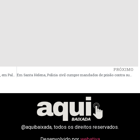
PRÓXIMO
Agente penitenciário morre em acidente no povoado Curitiba, em Palmeirândia
Em Santa Helena, Polícia civil cumpre mandados de prisão contra suspeito de estupro de vulnerável em Goiás
@aquibaixada, todos os direitos reservados.
Desenvolvido por
webativa