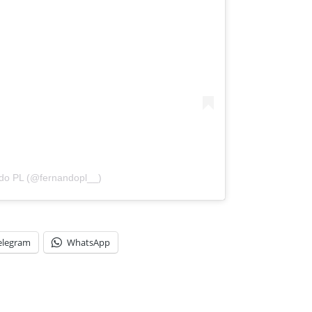
ndo PL (@fernandopl__)
elegram
WhatsApp