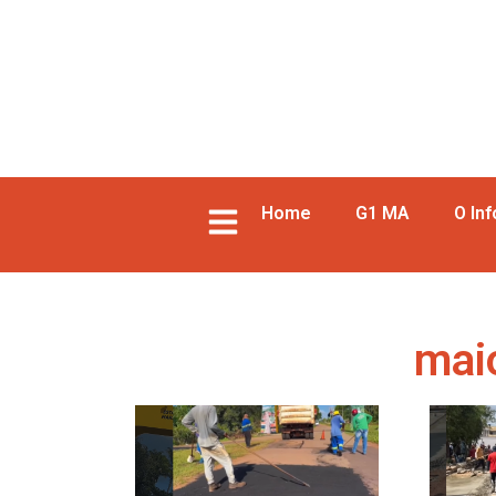
Home
G1 MA
O In
mai