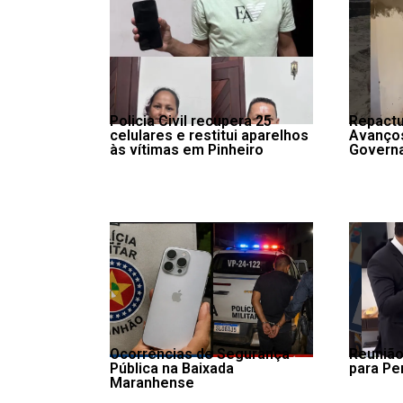
Policia Civil recupera 25
Repactu
celulares e restitui aparelhos
Avanço
às vítimas em Pinheiro
Governa
Ocorrências de Segurança
Reunião
Pública na Baixada
para Pe
Maranhense