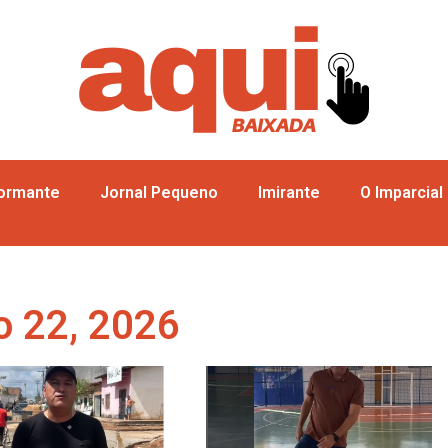
formante
Jornal Pequeno
Imirante
O Imparcial
o 22, 2026