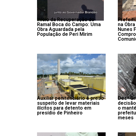
Início da Recuperação do
Prefeit
Ramal Boca do Campo: Uma
na Obra
Obra Aguardada pela
Nunes F
População de Peri Mirim
Compro
Comuni
Auxiliar penitenciário é preso
Desª Gr
suspeito de levar materiais
decisão
ilícitos para detento em
o manté
presídio de Pinheiro
prefeitu
meses