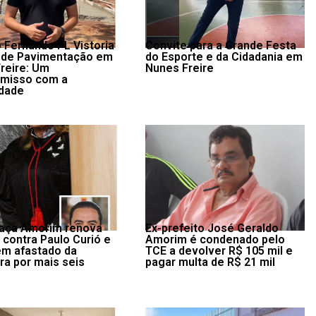
o Fernando PL Vistoria
Convite para a Grande Festa
 de Pavimentação em
do Esporte e da Cidadania em
reire: Um
Nunes Freire
misso com a
dade
aça Amorim renova
Ex-prefeito José Geraldo
 contra Paulo Curió e
Amorim é condenado pelo
m afastado da
TCE a devolver R$ 105 mil e
ra por mais seis
pagar multa de R$ 21 mil