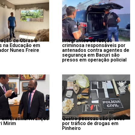
ação de Obras e
Integrantes de facção
s na Educação em
criminosa responsáveis por
dor Nunes Freire
antenados contra agentes de
segurança em Bacuri são
presos em operação policial
 em Brasília: Avanços
Quatro pessoas são presas
ri Mirim
por tráfico de drogas em
Pinheiro