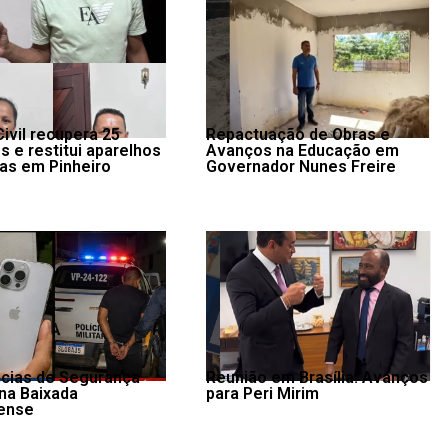
Civil recupera 25
Repactuação de Obras e
s e restitui aparelhos
Avanços na Educação em
mas em Pinheiro
Governador Nunes Freire
cias de Segurança
Reunião em Brasília: Avanços
 na Baixada
para Peri Mirim
ense