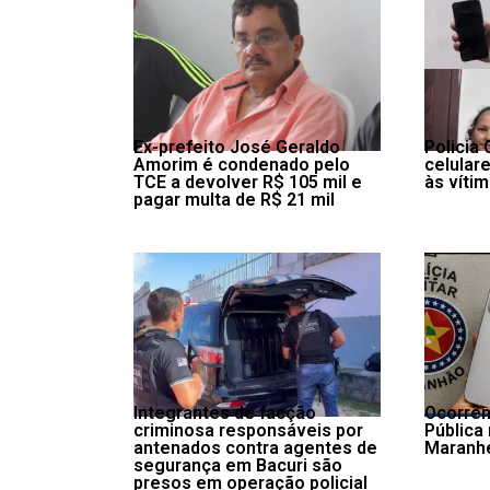
Ex-prefeito José Geraldo
Policia 
Amorim é condenado pelo
celulare
TCE a devolver R$ 105 mil e
às víti
pagar multa de R$ 21 mil
Integrantes de facção
Ocorrên
criminosa responsáveis por
Pública
antenados contra agentes de
Maranh
segurança em Bacuri são
presos em operação policial