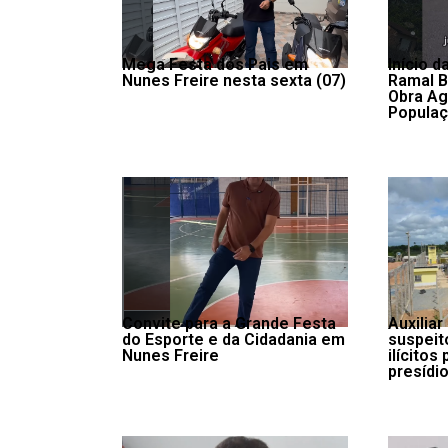
Mega Festa dos Pais em
Início 
Nunes Freire nesta sexta (07)
Ramal 
Obra Ag
Populaç
Convite para a Grande Festa
Auxiliar
do Esporte e da Cidadania em
suspeit
Nunes Freire
ilícitos
presídio