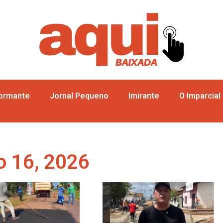
formante
Jornal Pequeno
Imirante
O Imparcial
o 16, 2026