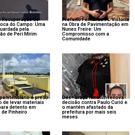
da Recuperação do
Prefeito Fernando PL Vistoria
Boca do Campo: Uma
na Obra de Pavimentação em
uardada pela
Nunes Freire: Um
ão de Peri Mirim
Compromisso com a
Comunidade
 penitenciário é preso
Desª Graça Amorim renova
o de levar materiais
decisão contra Paulo Curió e
 para detento em
o mantém afastado da
 de Pinheiro
prefeitura por mais seis
meses