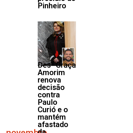
Pinheiro
Desª Graça
Amorim
renova
decisão
contra
Paulo
Curió e o
mantém
afastado
novembro
da