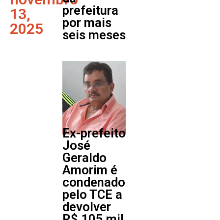
prefeitura
13,
por mais
2025
seis meses
Ex-prefeito
José
Geraldo
Amorim é
condenado
pelo TCE a
devolver
R$ 105 mil