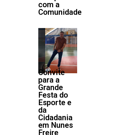
com a
Comunidade
Convite
para a
Grande
Festa do
Esporte e
da
Cidadania
em Nunes
Freire