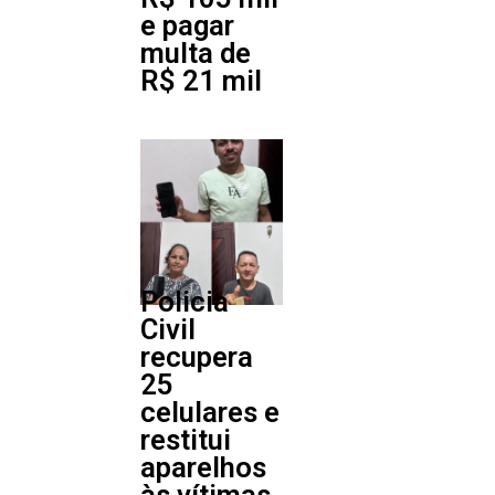
e pagar
multa de
R$ 21 mil
Policia
Civil
recupera
25
celulares e
restitui
aparelhos
às vítimas