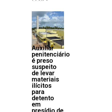
Auxiliar
penitenciário
é preso
suspeito
de levar
materiais
ilícitos
para
detento
em
presídio de