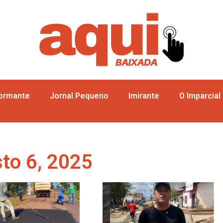
formante
Jornal Pequeno
Imirante
O Imparcial
to 6, 2025