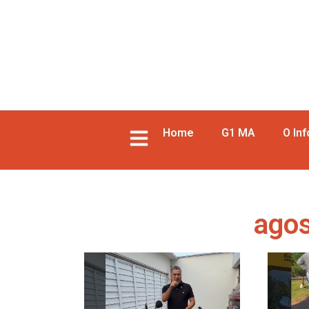
Home
G1 MA
O In
agos