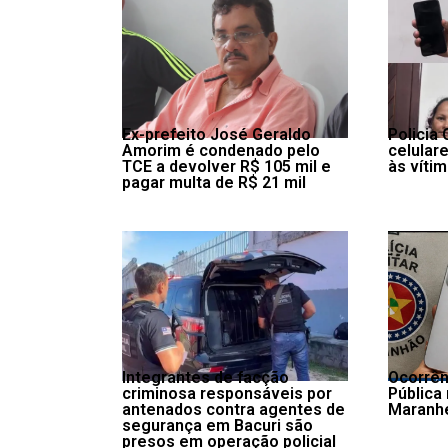
Ex-prefeito José Geraldo
Policia 
Amorim é condenado pelo
celulare
TCE a devolver R$ 105 mil e
às víti
pagar multa de R$ 21 mil
Integrantes de facção
Ocorrên
criminosa responsáveis por
Pública
antenados contra agentes de
Maranh
segurança em Bacuri são
presos em operação policial