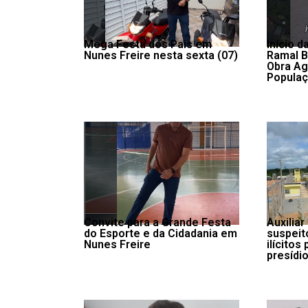
Mega Festa dos Pais em
Início 
Nunes Freire nesta sexta (07)
Ramal 
Obra Ag
Populaç
Convite para a Grande Festa
Auxiliar
do Esporte e da Cidadania em
suspeit
Nunes Freire
ilícitos
presídio