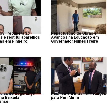
Civil recupera 25
Repactuação de Obras e
s e restitui aparelhos
Avanços na Educação em
mas em Pinheiro
Governador Nunes Freire
cias de Segurança
Reunião em Brasília: Avanços
 na Baixada
para Peri Mirim
ense