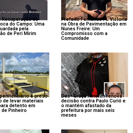
da Recuperação do
Prefeito Fernando PL Vistoria
Boca do Campo: Uma
na Obra de Pavimentação em
uardada pela
Nunes Freire: Um
ão de Peri Mirim
Compromisso com a
Comunidade
 penitenciário é preso
Desª Graça Amorim renova
o de levar materiais
decisão contra Paulo Curió e
 para detento em
o mantém afastado da
 de Pinheiro
prefeitura por mais seis
meses