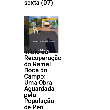
sexta (07)
Início da
Recuperação
do Ramal
Boca do
Campo:
Uma Obra
Aguardada
pela
População
de Peri