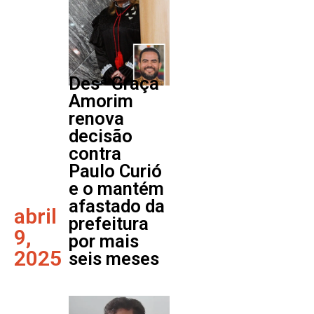
Desª Graça
Amorim
renova
decisão
contra
Paulo Curió
e o mantém
afastado da
abril
prefeitura
9,
por mais
2025
seis meses