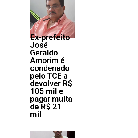
Ex-prefeito
José
Geraldo
Amorim é
condenado
pelo TCE a
devolver R$
105 mil e
pagar multa
de R$ 21
mil