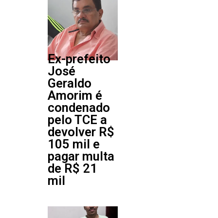
Ex-prefeito
José
Geraldo
Amorim é
condenado
pelo TCE a
devolver R$
105 mil e
pagar multa
de R$ 21
mil