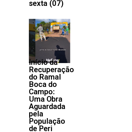
sexta (07)
Início da
Recuperação
do Ramal
Boca do
Campo:
Uma Obra
Aguardada
pela
População
de Peri