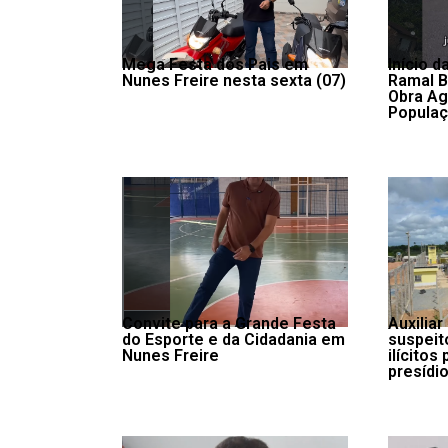
Mega Festa dos Pais em
Início 
Nunes Freire nesta sexta (07)
Ramal 
Obra Ag
Populaç
Convite para a Grande Festa
Auxiliar
do Esporte e da Cidadania em
suspeit
Nunes Freire
ilícitos
presídio