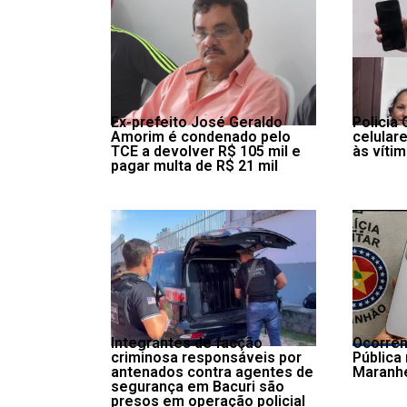
Ex-prefeito José Geraldo
Policia 
Amorim é condenado pelo
celulare
TCE a devolver R$ 105 mil e
às víti
pagar multa de R$ 21 mil
Integrantes de facção
Ocorrên
criminosa responsáveis por
Pública
antenados contra agentes de
Maranh
segurança em Bacuri são
presos em operação policial