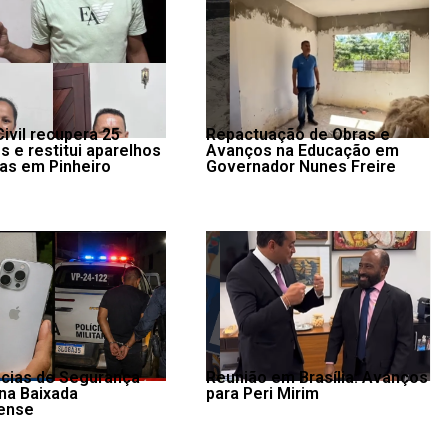
Civil recupera 25
Repactuação de Obras e
s e restitui aparelhos
Avanços na Educação em
mas em Pinheiro
Governador Nunes Freire
cias de Segurança
Reunião em Brasília: Avanços
 na Baixada
para Peri Mirim
ense