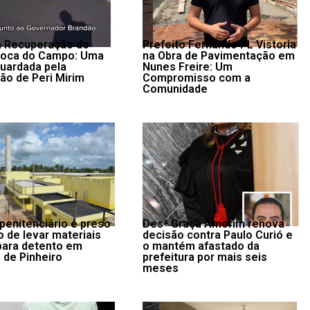
da Recuperação do
Prefeito Fernando PL Vistoria
Boca do Campo: Uma
na Obra de Pavimentação em
uardada pela
Nunes Freire: Um
ão de Peri Mirim
Compromisso com a
Comunidade
 penitenciário é preso
Desª Graça Amorim renova
o de levar materiais
decisão contra Paulo Curió e
 para detento em
o mantém afastado da
 de Pinheiro
prefeitura por mais seis
meses