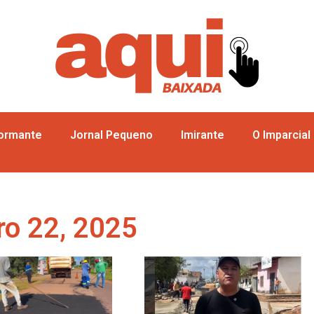
formante
Jornal Pequeno
Imirante
O Imparcial
ro 22, 2025