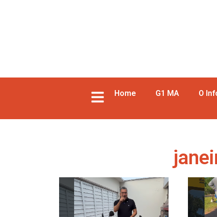
Home
G1 MA
O In
janei