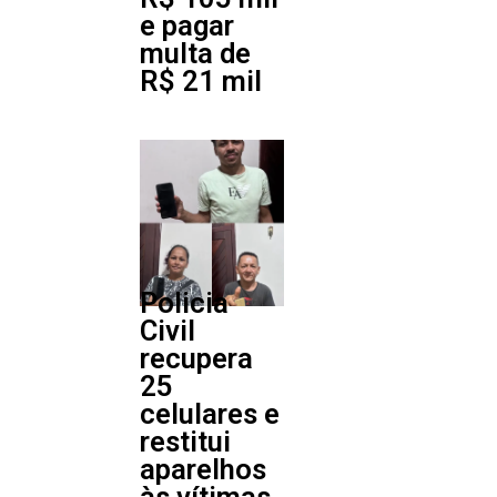
e pagar
multa de
R$ 21 mil
Policia
Civil
recupera
25
celulares e
restitui
aparelhos
às vítimas