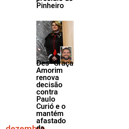
Pinheiro
Desª Graça
Amorim
renova
decisão
contra
Paulo
Curió e o
mantém
afastado
dezembro
da