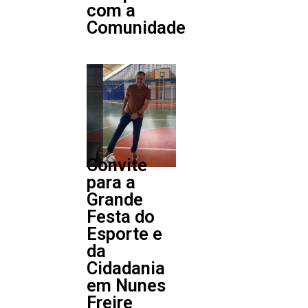
com a
Comunidade
Convite
para a
Grande
Festa do
Esporte e
da
Cidadania
em Nunes
Freire