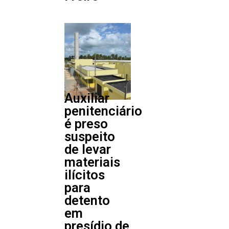
Auxiliar
penitenciário
é preso
suspeito
de levar
materiais
ilícitos
para
detento
em
presídio de