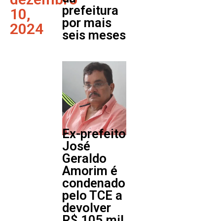
prefeitura
10,
por mais
2024
seis meses
Ex-prefeito
José
Geraldo
Amorim é
condenado
pelo TCE a
devolver
R$ 105 mil