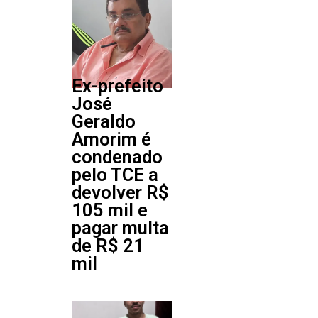
Ex-prefeito
José
Geraldo
Amorim é
condenado
pelo TCE a
devolver R$
105 mil e
pagar multa
de R$ 21
mil