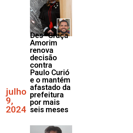
Desª Graça
Amorim
renova
decisão
contra
Paulo Curió
e o mantém
afastado da
julho
prefeitura
9,
por mais
2024
seis meses