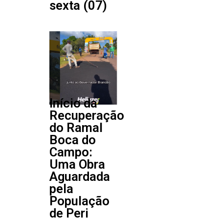
sexta (07)
Início da
Recuperação
do Ramal
Boca do
Campo:
Uma Obra
Aguardada
pela
População
de Peri